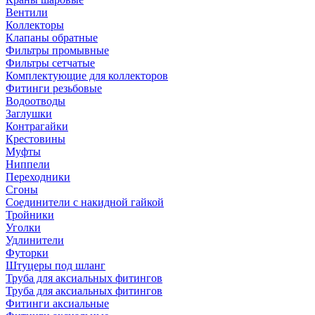
Вентили
Коллекторы
Клапаны обратные
Фильтры промывные
Фильтры сетчатые
Комплектующие для коллекторов
Фитинги резьбовые
Водоотводы
Заглушки
Контрагайки
Крестовины
Муфты
Ниппели
Переходники
Сгоны
Соединители с накидной гайкой
Тройники
Уголки
Удлинители
Футорки
Штуцеры под шланг
Труба для аксиальных фитингов
Труба для аксиальных фитингов
Фитинги аксиальные