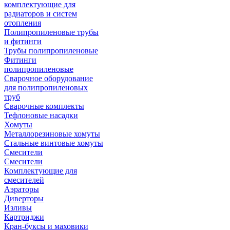
комплектующие для
радиаторов и систем
отопления
Полипропиленовые трубы
и фитинги
Трубы полипропиленовые
Фитинги
полипропиленовые
Сварочное оборудование
для полипропиленовых
труб
Сварочные комплекты
Тефлоновые насадки
Хомуты
Металлорезиновые хомуты
Стальные винтовые хомуты
Смесители
Смесители
Комплектующие для
смесителей
Аэраторы
Диверторы
Изливы
Картриджи
Кран-буксы и маховики