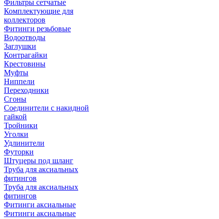
Фильтры сетчатые
Комплектующие для
коллекторов
Фитинги резьбовые
Водоотводы
Заглушки
Контрагайки
Крестовины
Муфты
Ниппели
Переходники
Сгоны
Соединители с накидной
гайкой
Тройники
Уголки
Удлинители
Футорки
Штуцеры под шланг
Труба для аксиальных
фитингов
Труба для аксиальных
фитингов
Фитинги аксиальные
Фитинги аксиальные