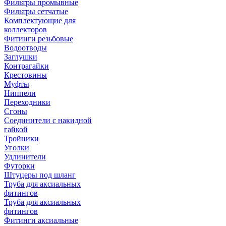
Фильтры промывные
Фильтры сетчатые
Комплектующие для
коллекторов
Фитинги резьбовые
Водоотводы
Заглушки
Контрагайки
Крестовины
Муфты
Ниппели
Переходники
Сгоны
Соединители с накидной
гайкой
Тройники
Уголки
Удлинители
Футорки
Штуцеры под шланг
Труба для аксиальных
фитингов
Труба для аксиальных
фитингов
Фитинги аксиальные