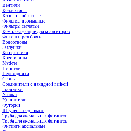
Вентили
Коллекторы
Клапаны обратные
Фильтры промывные
Фильтры сетчатые
Комплектующие для коллекторов
Фитинги резьбовые
Водоотводы
Заглушки
Контрагайки
Крестовины
Муфты
Ниппели
Переходники
Сгоны
Соединители с накидной гайкой
Тройники
Уголки
Удлинители
Футорки
Штуцеры под шланг
Труба для аксиальных фитингов
Труба для аксиальных фитингов
Фитинги аксиальные