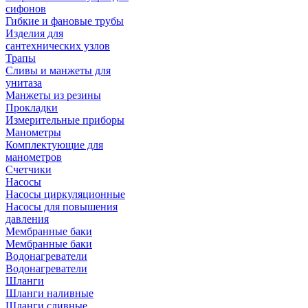
сифонов
Гибкие и фановые трубы
Изделия для
сантехнических узлов
Трапы
Сливы и манжеты для
унитаза
Манжеты из резины
Прокладки
Измерительные приборы
Манометры
Комплектующие для
манометров
Счетчики
Насосы
Насосы циркуляционные
Насосы для повышения
давления
Мембранные баки
Мембранные баки
Водонагреватели
Водонагреватели
Шланги
Шланги наливные
Шланги сливные