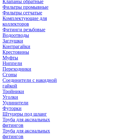
Клапаны обратные
Фильтры промывные
Фильтры сетчатые
Комплектующие для
коллекторов
Фитинги резьбовые
Водоотводы
Заглушки
Контрагайки
Крестовины
Муфты
Ниппели
Переходники
Сгоны
Соединители с накидной
гайкой
Тройники
Уголки
Удлинители
Футорки
Штуцеры под шланг
Труба для аксиальных
фитингов
Труба для аксиальных
фитингов