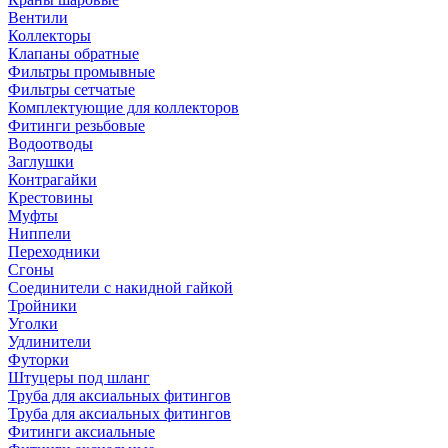
Вентили
Коллекторы
Клапаны обратные
Фильтры промывные
Фильтры сетчатые
Комплектующие для коллекторов
Фитинги резьбовые
Водоотводы
Заглушки
Контрагайки
Крестовины
Муфты
Ниппели
Переходники
Сгоны
Соединители с накидной гайкой
Тройники
Уголки
Удлинители
Футорки
Штуцеры под шланг
Труба для аксиальных фитингов
Труба для аксиальных фитингов
Фитинги аксиальные