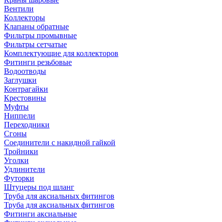
Вентили
Коллекторы
Клапаны обратные
Фильтры промывные
Фильтры сетчатые
Комплектующие для коллекторов
Фитинги резьбовые
Водоотводы
Заглушки
Контрагайки
Крестовины
Муфты
Ниппели
Переходники
Сгоны
Соединители с накидной гайкой
Тройники
Уголки
Удлинители
Футорки
Штуцеры под шланг
Труба для аксиальных фитингов
Труба для аксиальных фитингов
Фитинги аксиальные