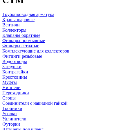
CTM
Трубопроводная арматура
Краны шаровые
Вентили
Коллекторы
Клапаны обратные
Фильтры промывные
Фильтры сетчатые
Комплектующие для коллекторов
Фитинги резьбовые
Водоотводы
Заглушки
Контрагайки
Крестовины
Муфты
Ниппели
Переходники
Сгоны
Соединители с накидной гайкой
Тройники
Уголки
Удлинители
Футорки
Штуцеры под шланг