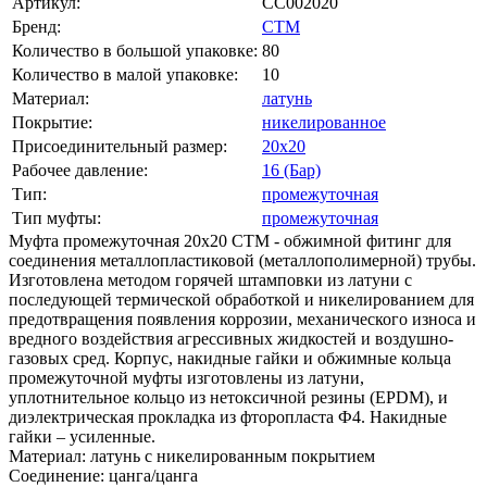
Артикул:
CC002020
Бренд:
СТМ
Количество в большой упаковке:
80
Количество в малой упаковке:
10
Материал:
латунь
Покрытие:
никелированное
Присоединительный размер:
20х20
Рабочее давление:
16 (Бар)
Тип:
промежуточная
Тип муфты:
промежуточная
Муфта промежуточная 20х20 CTM - обжимной фитинг для
соединения металлопластиковой (металлополимерной) трубы.
Изготовлена методом горячей штамповки из латуни с
последующей термической обработкой и никелированием для
предотвращения появления коррозии, механического износа и
вредного воздействия агрессивных жидкостей и воздушно-
газовых сред. Корпус, накидные гайки и обжимные кольца
промежуточной муфты изготовлены из латуни,
уплотнительное кольцо из нетоксичной резины (EPDM), и
диэлектрическая прокладка из фторопласта Ф4. Накидные
гайки – усиленные.
Материал: латунь с никелированным покрытием
Соединение: цанга/цанга