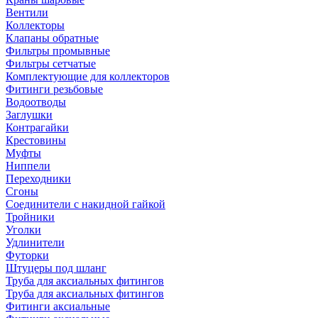
Вентили
Коллекторы
Клапаны обратные
Фильтры промывные
Фильтры сетчатые
Комплектующие для коллекторов
Фитинги резьбовые
Водоотводы
Заглушки
Контрагайки
Крестовины
Муфты
Ниппели
Переходники
Сгоны
Соединители с накидной гайкой
Тройники
Уголки
Удлинители
Футорки
Штуцеры под шланг
Труба для аксиальных фитингов
Труба для аксиальных фитингов
Фитинги аксиальные