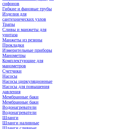
сифонов
Гибкие и фановые трубы
Изделия для
сантехнических узлов
Трапы
Сливы и манжеты для
унитаза
Манжеты из резины
Прокладки
Измерительные приборы
Манометры
Комплектующие для
манометров
Счетчики
Насосы
Насосы циркуляционные
Насосы для повышения
давления
Мембранные баки
Мембранные баки
Водонагреватели
Водонагреватели
Шланги
Шланги наливные
Шланги сливные