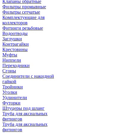
Клапаны обратные
Фильтры промывные
Фильтры сетчатые
Комплектующие для
коллекторов
Фитинги резьбовые
Водоотводы
Заглушки
Контрагайки
Крестовины
Муфты
Ниппели
Переходники
Сгоны
Соединители с накидной
гайкой
Тройники
Уголки
Удлинители
Футорки
Штуцеры под шланг
Труба для аксиальных
фитингов
Труба для аксиальных
фитингов