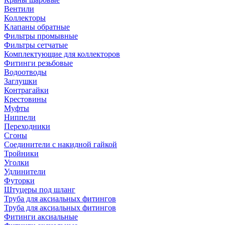
Вентили
Коллекторы
Клапаны обратные
Фильтры промывные
Фильтры сетчатые
Комплектующие для коллекторов
Фитинги резьбовые
Водоотводы
Заглушки
Контрагайки
Крестовины
Муфты
Ниппели
Переходники
Сгоны
Соединители с накидной гайкой
Тройники
Уголки
Удлинители
Футорки
Штуцеры под шланг
Труба для аксиальных фитингов
Труба для аксиальных фитингов
Фитинги аксиальные