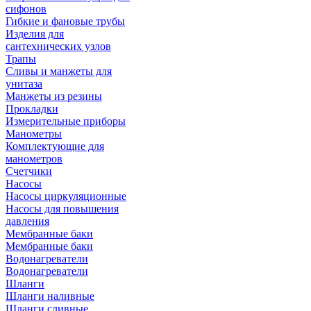
сифонов
Гибкие и фановые трубы
Изделия для
сантехнических узлов
Трапы
Сливы и манжеты для
унитаза
Манжеты из резины
Прокладки
Измерительные приборы
Манометры
Комплектующие для
манометров
Счетчики
Насосы
Насосы циркуляционные
Насосы для повышения
давления
Мембранные баки
Мембранные баки
Водонагреватели
Водонагреватели
Шланги
Шланги наливные
Шланги сливные