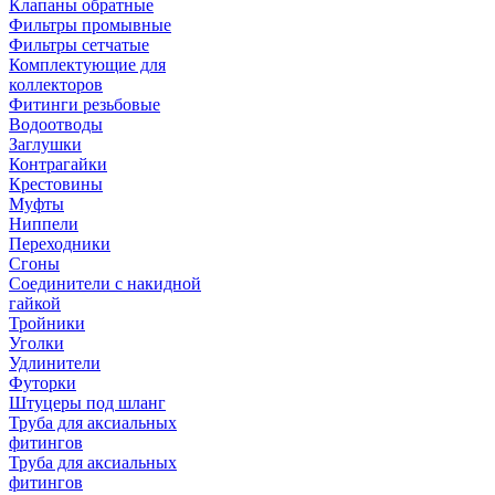
Клапаны обратные
Фильтры промывные
Фильтры сетчатые
Комплектующие для
коллекторов
Фитинги резьбовые
Водоотводы
Заглушки
Контрагайки
Крестовины
Муфты
Ниппели
Переходники
Сгоны
Соединители с накидной
гайкой
Тройники
Уголки
Удлинители
Футорки
Штуцеры под шланг
Труба для аксиальных
фитингов
Труба для аксиальных
фитингов