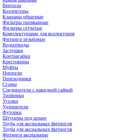
Вентили
Коллекторы
Клапаны обратные
Фильтры промывные
Фильтры сетчатые
Комплектующие для коллекторов
Фитинги резьбовые
Водоотводы
Заглушки
Контрагайки
Крестовины
Муфты
Ниппели
Переходники
Сгоны
Соединители с накидной гайкой
Тройники
Уголки
Удлинители
Футорки
Штуцеры под шланг
Труба для аксиальных фитингов
Труба для аксиальных фитингов
Фитинги аксиальные