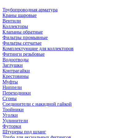
Трубопроводная арматура
Краны шаровые
Вентили
Коллекторы
Клапаны обратные
Фильтры промывные
Фильтры сетчатые
Комплектующие для коллекторов
Фитинги резьбовые
Водоотводы
Заглушки
Контрагайки
Крестовины
Муфты
Ниппели
Переходники
Сгоны
Соединители с накидной гайкой
Тройники
Уголки
Удлинители
Футорки
Штуцеры под шланг
Труба для аксиальных фитингов