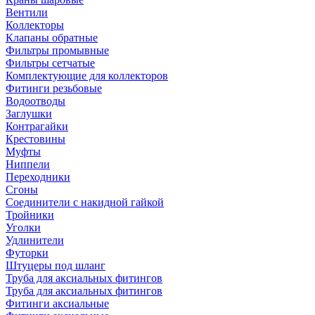
Вентили
Коллекторы
Клапаны обратные
Фильтры промывные
Фильтры сетчатые
Комплектующие для коллекторов
Фитинги резьбовые
Водоотводы
Заглушки
Контрагайки
Крестовины
Муфты
Ниппели
Переходники
Сгоны
Соединители с накидной гайкой
Тройники
Уголки
Удлинители
Футорки
Штуцеры под шланг
Труба для аксиальных фитингов
Труба для аксиальных фитингов
Фитинги аксиальные