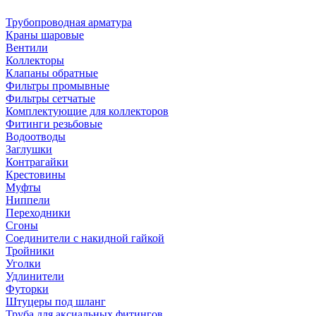
Трубопроводная арматура
Краны шаровые
Вентили
Коллекторы
Клапаны обратные
Фильтры промывные
Фильтры сетчатые
Комплектующие для коллекторов
Фитинги резьбовые
Водоотводы
Заглушки
Контрагайки
Крестовины
Муфты
Ниппели
Переходники
Сгоны
Соединители с накидной гайкой
Тройники
Уголки
Удлинители
Футорки
Штуцеры под шланг
Труба для аксиальных фитингов