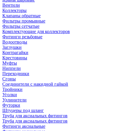
Вентили
Коллекторы
Клапаны обратные
Фильтры промывные
Фильтры сетчатые
Комплектующие для коллекторов
Фитинги резьбовые
Водоотводы
Заглушки
Контрагайки
Крестовины
Муфты
Ниппели
Переходники
Сгоны
Соединители с накидной гайкой
Тройники
Уголки
Удлинители
Футорки
Штуцеры под шланг
Труба для аксиальных фитингов
Труба для аксиальных фитингов
Фитинги аксиальные