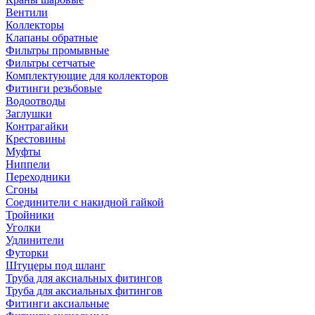
Вентили
Коллекторы
Клапаны обратные
Фильтры промывные
Фильтры сетчатые
Комплектующие для коллекторов
Фитинги резьбовые
Водоотводы
Заглушки
Контрагайки
Крестовины
Муфты
Ниппели
Переходники
Сгоны
Соединители с накидной гайкой
Тройники
Уголки
Удлинители
Футорки
Штуцеры под шланг
Труба для аксиальных фитингов
Труба для аксиальных фитингов
Фитинги аксиальные