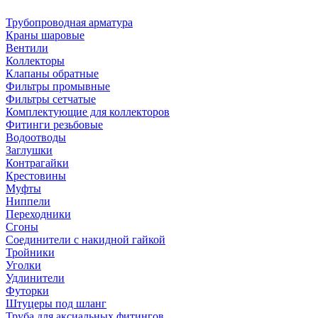
Трубопроводная арматура
Краны шаровые
Вентили
Коллекторы
Клапаны обратные
Фильтры промывные
Фильтры сетчатые
Комплектующие для коллекторов
Фитинги резьбовые
Водоотводы
Заглушки
Контрагайки
Крестовины
Муфты
Ниппели
Переходники
Сгоны
Соединители с накидной гайкой
Тройники
Уголки
Удлинители
Футорки
Штуцеры под шланг
Труба для аксиальных фитингов