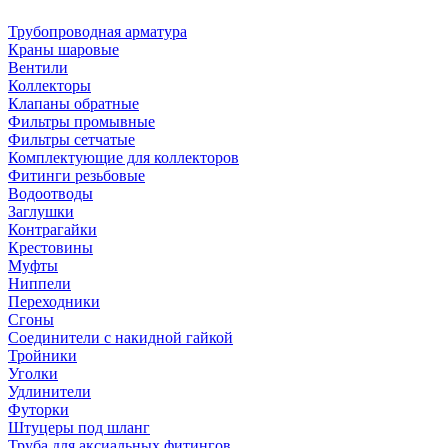
Трубопроводная арматура
Краны шаровые
Вентили
Коллекторы
Клапаны обратные
Фильтры промывные
Фильтры сетчатые
Комплектующие для коллекторов
Фитинги резьбовые
Водоотводы
Заглушки
Контрагайки
Крестовины
Муфты
Ниппели
Переходники
Сгоны
Соединители с накидной гайкой
Тройники
Уголки
Удлинители
Футорки
Штуцеры под шланг
Труба для аксиальных фитингов