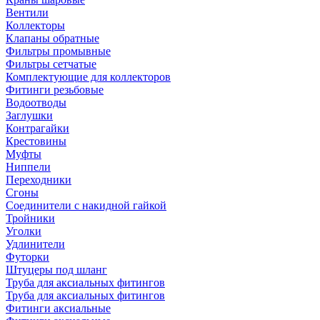
Вентили
Коллекторы
Клапаны обратные
Фильтры промывные
Фильтры сетчатые
Комплектующие для коллекторов
Фитинги резьбовые
Водоотводы
Заглушки
Контрагайки
Крестовины
Муфты
Ниппели
Переходники
Сгоны
Соединители с накидной гайкой
Тройники
Уголки
Удлинители
Футорки
Штуцеры под шланг
Труба для аксиальных фитингов
Труба для аксиальных фитингов
Фитинги аксиальные