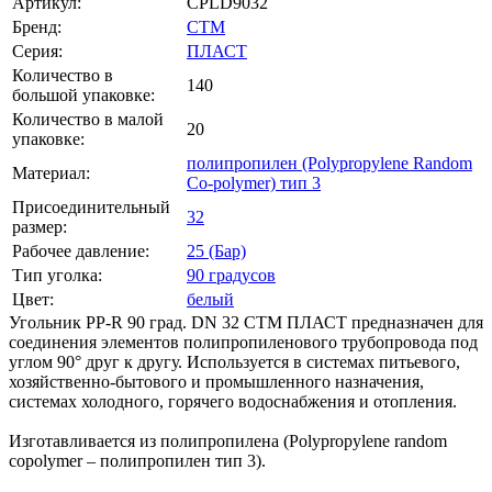
Артикул:
CPLD9032
Бренд:
СТМ
Серия:
ПЛАСТ
Количество в
140
большой упаковке:
Количество в малой
20
упаковке:
полипропилен (Polypropylene Random
Материал:
Co-polymer) тип 3
Присоединительный
32
размер:
Рабочее давление:
25 (Бар)
Тип уголка:
90 градусов
Цвет:
белый
Угольник PP-R 90 град. DN 32 СТМ ПЛАСТ предназначен для
соединения элементов полипропиленового трубопровода под
углом 90° друг к другу. Используется в системах питьевого,
хозяйственно-бытового и промышленного назначения,
системах холодного, горячего водоснабжения и отопления.
Изготавливается из полипропилена (Polypropylene random
copolymer – полипропилен тип 3).