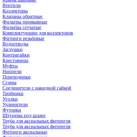
Вентили
Коллекторы
Клапаны обратные
Фильтры промывные
Фильтры сетчатые
Комплектующие для коллекторов
Фитинги резьбовые
Водоотводы
Заглушки
Контрагайки
Крестовины
Муфты
Ниппели
Переходники
Сгоны
Соединители с накидной гайкой
Тройники
Уголки
Удлинители
Футорки
Штуцеры под шланг
Труба для аксиальных фитингов
Труба для аксиальных фитингов
Фитинги аксиальные