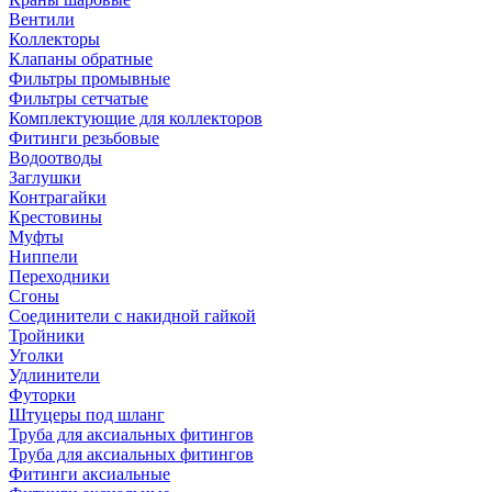
Вентили
Коллекторы
Клапаны обратные
Фильтры промывные
Фильтры сетчатые
Комплектующие для коллекторов
Фитинги резьбовые
Водоотводы
Заглушки
Контрагайки
Крестовины
Муфты
Ниппели
Переходники
Сгоны
Соединители с накидной гайкой
Тройники
Уголки
Удлинители
Футорки
Штуцеры под шланг
Труба для аксиальных фитингов
Труба для аксиальных фитингов
Фитинги аксиальные