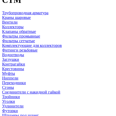
CTM
Трубопроводная арматура
Краны шаровые
Вентили
Коллекторы
Клапаны обратные
Фильтры промывные
Фильтры сетчатые
Комплектующие для коллекторов
Фитинги резьбовые
Водоотводы
Заглушки
Контрагайки
Крестовины
Муфты
Ниппели
Переходники
Сгоны
Соединители с накидной гайкой
Тройники
Уголки
Удлинители
Футорки
Штуцеры под шланг