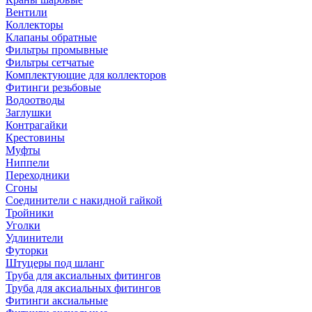
Вентили
Коллекторы
Клапаны обратные
Фильтры промывные
Фильтры сетчатые
Комплектующие для коллекторов
Фитинги резьбовые
Водоотводы
Заглушки
Контрагайки
Крестовины
Муфты
Ниппели
Переходники
Сгоны
Соединители с накидной гайкой
Тройники
Уголки
Удлинители
Футорки
Штуцеры под шланг
Труба для аксиальных фитингов
Труба для аксиальных фитингов
Фитинги аксиальные