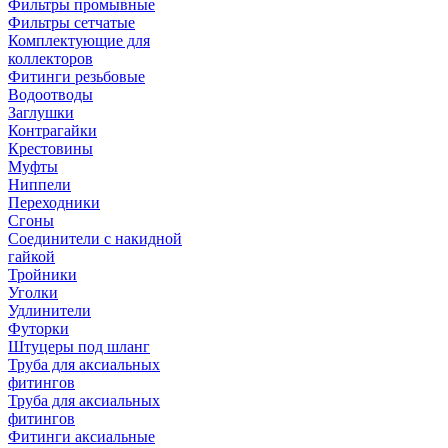
Фильтры промывные
Фильтры сетчатые
Комплектующие для
коллекторов
Фитинги резьбовые
Водоотводы
Заглушки
Контрагайки
Крестовины
Муфты
Ниппели
Переходники
Сгоны
Соединители с накидной
гайкой
Тройники
Уголки
Удлинители
Футорки
Штуцеры под шланг
Труба для аксиальных
фитингов
Труба для аксиальных
фитингов
Фитинги аксиальные