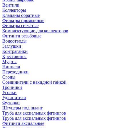
Вентили
Коллекторы
Клапаны обратные
Фильтры промывные
Фильтры сетчатые
Комплектующие для коллекторов
Фитинги резьбовые
Водоотводы
Заглушки
Контрагайки
Крестовины
Муфты
Ниппели
Переходники
Сгоны
Соединители с накидной гайкой
Тройники
Уголки
Удлинители
Футорки
Штуцеры под шланг
Труба для аксиальных фитингов
Труба для аксиальных фитингов
Фитинги аксиальные