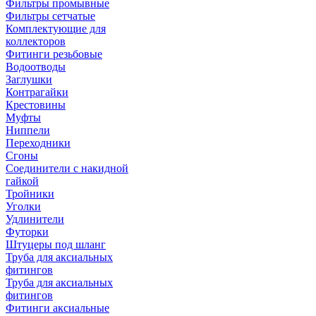
Фильтры промывные
Фильтры сетчатые
Комплектующие для
коллекторов
Фитинги резьбовые
Водоотводы
Заглушки
Контрагайки
Крестовины
Муфты
Ниппели
Переходники
Сгоны
Соединители с накидной
гайкой
Тройники
Уголки
Удлинители
Футорки
Штуцеры под шланг
Труба для аксиальных
фитингов
Труба для аксиальных
фитингов
Фитинги аксиальные