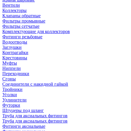
Вентили
Коллекторы
Клапаны обратные
Фильтры промывные
Фильтры сетчатые
Комплектующие для коллекторов
Фитинги резьбовые
Водоотводы
Заглушки
Контрагайки
Крестовины
Муфты
Ниппели
Переходники
Сгоны
Соединители с накидной гайкой
Тройники
Уголки
Удлинители
Футорки
Штуцеры под шланг
Труба для аксиальных фитингов
Труба для аксиальных фитингов
Фитинги аксиальные