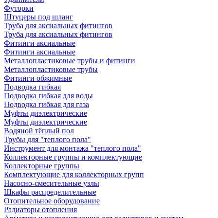
Футорки
Штуцеры под шланг
Труба для аксиальных фитингов
Труба для аксиальных фитингов
Фитинги аксиальные
Фитинги аксиальные
Металлопластиковые трубы и фитинги
Металлопластиковые трубы
Фитинги обжимные
Подводка гибкая
Подводка гибкая для воды
Подводка гибкая для газа
Муфты диэлектрические
Муфты диэлектрические
Водяной тёплый пол
Трубы для "теплого пола"
Инструмент для монтажа "теплого пола"
Коллекторные группы и комплектующие
Коллекторные группы
Комплектующие для коллекторных групп
Насосно-смесительные узлы
Шкафы распределительные
Отопительное оборудование
Радиаторы отопления