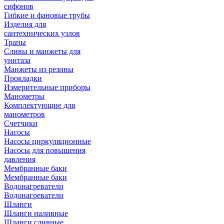
сифонов
Гибкие и фановые трубы
Изделия для
сантехнических узлов
Трапы
Сливы и манжеты для
унитаза
Манжеты из резины
Прокладки
Измерительные приборы
Манометры
Комплектующие для
манометров
Счетчики
Насосы
Насосы циркуляционные
Насосы для повышения
давления
Мембранные баки
Мембранные баки
Водонагреватели
Водонагреватели
Шланги
Шланги наливные
Шланги сливные