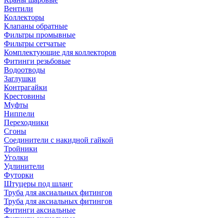
Вентили
Коллекторы
Клапаны обратные
Фильтры промывные
Фильтры сетчатые
Комплектующие для коллекторов
Фитинги резьбовые
Водоотводы
Заглушки
Контрагайки
Крестовины
Муфты
Ниппели
Переходники
Сгоны
Соединители с накидной гайкой
Тройники
Уголки
Удлинители
Футорки
Штуцеры под шланг
Труба для аксиальных фитингов
Труба для аксиальных фитингов
Фитинги аксиальные