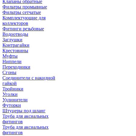
Клапаны обратные
Фильтры промывные
Фильтры сетчатые
Комплектующие для
коллекторов
Фитинги резьбовые
Водоотводы
Заглушки
Контрагайки
Крестовины
Муфты
Ниппели
Переходники
Сгоны
Соединители с накидной
гайкой
Тройники
Уголки
Удлинители
Футорки
Штуцеры под шланг
Труба для аксиальных
фитингов
Труба для аксиальных
фитингов