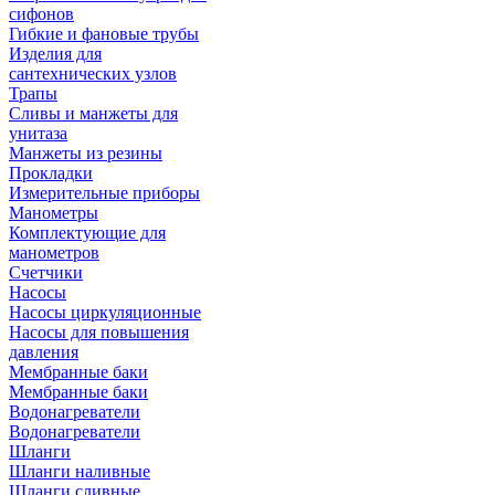
сифонов
Гибкие и фановые трубы
Изделия для
сантехнических узлов
Трапы
Сливы и манжеты для
унитаза
Манжеты из резины
Прокладки
Измерительные приборы
Манометры
Комплектующие для
манометров
Счетчики
Насосы
Насосы циркуляционные
Насосы для повышения
давления
Мембранные баки
Мембранные баки
Водонагреватели
Водонагреватели
Шланги
Шланги наливные
Шланги сливные