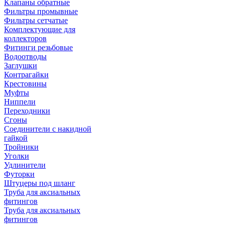
Клапаны обратные
Фильтры промывные
Фильтры сетчатые
Комплектующие для
коллекторов
Фитинги резьбовые
Водоотводы
Заглушки
Контрагайки
Крестовины
Муфты
Ниппели
Переходники
Сгоны
Соединители с накидной
гайкой
Тройники
Уголки
Удлинители
Футорки
Штуцеры под шланг
Труба для аксиальных
фитингов
Труба для аксиальных
фитингов