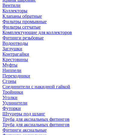
Вентили
Коллекторы
Клапаны обратные
Фильтры промывные
Фильтры сетчатые
Комплектующие для коллекторов
Фитинги резьбовые
Водоотводы
Заглушки
Контрагайки
Крестовины
Муфты
Ниппели
Переходники
Сгоны
Соединители с накидной гайкой
Тройники
Уголки
Удлинители
Футорки
Штуцеры под шланг
Труба для аксиальных фитингов
Труба для аксиальных фитингов
Фитинги аксиальные