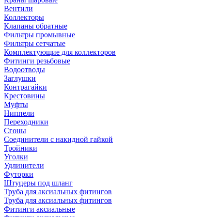
Вентили
Коллекторы
Клапаны обратные
Фильтры промывные
Фильтры сетчатые
Комплектующие для коллекторов
Фитинги резьбовые
Водоотводы
Заглушки
Контрагайки
Крестовины
Муфты
Ниппели
Переходники
Сгоны
Соединители с накидной гайкой
Тройники
Уголки
Удлинители
Футорки
Штуцеры под шланг
Труба для аксиальных фитингов
Труба для аксиальных фитингов
Фитинги аксиальные